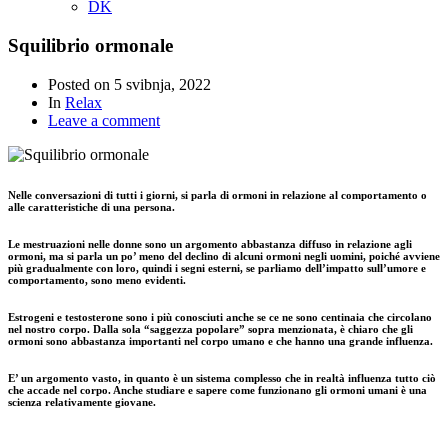
DK
Squilibrio ormonale
Posted on
5 svibnja, 2022
In
Relax
Leave a comment
Nelle conversazioni di tutti i giorni, si parla di ormoni in relazione al comportamento o
alle caratteristiche di una persona.
Le mestruazioni nelle donne sono un argomento abbastanza diffuso in relazione agli
ormoni, ma si parla un po’ meno del declino di alcuni ormoni negli uomini, poiché avviene
più gradualmente con loro, quindi i segni esterni, se parliamo dell’impatto sull’umore e
comportamento, sono meno evidenti.
Estrogeni e testosterone sono i più conosciuti anche se ce ne sono centinaia che circolano
nel nostro corpo. Dalla sola “saggezza popolare” sopra menzionata, è chiaro che gli
ormoni sono abbastanza importanti nel corpo umano e che hanno una grande influenza.
E’ un argomento vasto, in quanto è un sistema complesso che in realtà influenza tutto ciò
che accade nel corpo. Anche studiare e sapere come funzionano gli ormoni umani è una
scienza relativamente giovane.