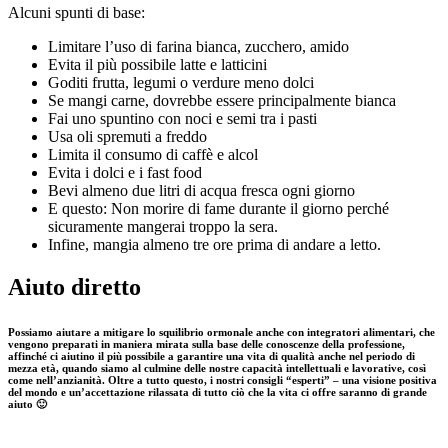
Alcuni spunti di base:
Limitare l’uso di farina bianca, zucchero, amido
Evita il più possibile latte e latticini
Goditi frutta, legumi o verdure meno dolci
Se mangi carne, dovrebbe essere principalmente bianca
Fai uno spuntino con noci e semi tra i pasti
Usa oli spremuti a freddo
Limita il consumo di caffè e alcol
Evita i dolci e i fast food
Bevi almeno due litri di acqua fresca ogni giorno
E questo: Non morire di fame durante il giorno perché
sicuramente mangerai troppo la sera.
Infine, mangia almeno tre ore prima di andare a letto.
Aiuto diretto
Possiamo aiutare a mitigare lo squilibrio ormonale anche con
integratori alimentari,
che
vengono preparati in maniera mirata sulla base delle conoscenze della professione,
affinché ci aiutino il più possibile a garantire una vita di qualità anche nel
periodo di
mezza età,
quando siamo al culmine delle nostre capacità intellettuali e lavorative, così
come nell’anzianità
.
Oltre a tutto questo, i nostri consigli “esperti” – una visione positiva
del mondo e un’accettazione rilassata di tutto ciò che la vita ci offre saranno di grande
aiuto 🙂