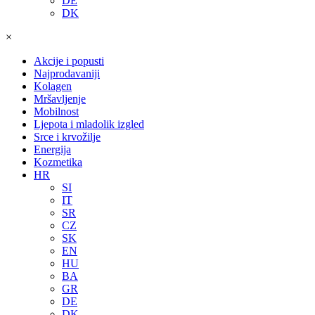
DE
DK
×
Akcije i popusti
Najprodavaniji
Kolagen
Mršavljenje
Mobilnost
Ljepota i mladolik izgled
Srce i krvožilje
Energija
Kozmetika
HR
SI
IT
SR
CZ
SK
EN
HU
BA
GR
DE
DK