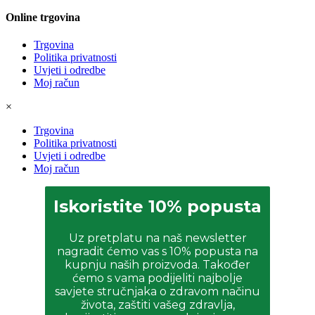
Online trgovina
Trgovina
Politika privatnosti
Uvjeti i odredbe
Moj račun
×
Trgovina
Politika privatnosti
Uvjeti i odredbe
Moj račun
Iskoristite 10% popusta
Uz pretplatu na naš newsletter
nagradit ćemo vas s 10% popusta na
kupnju naših proizvoda. Također
ćemo s vama podijeliti najbolje
savjete stručnjaka o zdravom načinu
života, zaštiti vašeg zdravlja,