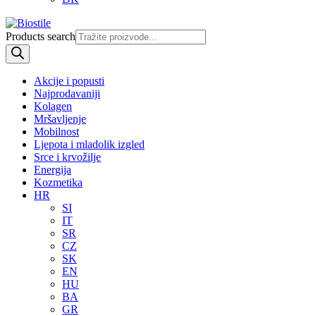
Products search
Akcije i popusti
Najprodavaniji
Kolagen
Mršavljenje
Mobilnost
Ljepota i mladolik izgled
Srce i krvožilje
Energija
Kozmetika
HR
SI
IT
SR
CZ
SK
EN
HU
BA
GR