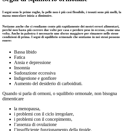
I segni sono l
e prime rughe, la pelle non è più così flessibile, i tessuti sono più molli, la
massa muscolare inizia a diminuire.
Notiamo anche che ci rendiamo conto più rapidamente dei nostri errori alimentari,
perché non basta più correre due volte per casa e
perdere peso in eccesso
, come una
volta. Anche in palestra è necessario uno sforzo maggiore per rimanere nelle stesse
condizioni di prima. I segni di squilibrio ormonale che sentiamo in noi stessi possono
essere:
Bassa libido
Fatica
Ansia e depressione
Insonnia
Sudorazione eccessiva
Indigestione e gonfiore
Aumento del desiderio di carboidrati.
Quando si parla di ormoni, o squilibrio ormonale, non bisogna
dimenticare
la menopausa,
i problemi con il ciclo irregolare,
i problemi con il concepimento,
l’assenza di ovulazione
l’insufficiente funzionamento della tiroide.