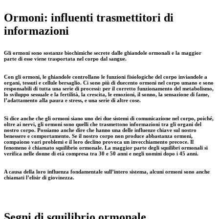
Ormoni: influenti trasmettitori di
informazioni
Gli ormoni sono sostanze biochimiche secrete dalle ghiandole ormonali e la maggior
parte di esse viene trasportata nel corpo dal sangue.
Con gli ormoni, le ghiandole controllano le funzioni fisiologiche del corpo inviandole a
organi, tessuti e cellule bersaglio. Ci sono più di duecento ormoni nel corpo umano e sono
responsabili di tutta una serie di processi:
per il corretto funzionamento del metabolismo,
lo sviluppo sessuale e la fertilità, la crescita, le emozioni, il sonno, la sensazione di fame,
l’adattamento alla paura e stress, e una serie di altre cose.
Si dice anche che gli ormoni siano uno dei due sistemi di comunicazione nel corpo, poiché,
oltre ai nervi, gli ormoni sono quelli che trasmettono informazioni tra gli organi del
nostro corpo.
Possiamo anche dire che hanno una delle influenze chiave sul nostro
benessere e comportamento. Se il nostro corpo non produce abbastanza ormoni,
compaiono vari problemi e il loro declino provoca un invecchiamento precoce. Il
fenomeno è chiamato squilibrio ormonale. La maggior parte degli squilibri ormonali si
verifica nelle donne di età compresa tra 30 e 50 anni e negli uomini dopo i 45 anni.
A causa della loro influenza fondamentale sull’intero sistema, alcuni ormoni sono anche
chiamati l’elisir di giovinezza.
Segni di squilibrio ormonale