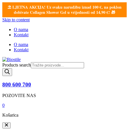
⛱️ LJETNA AKCIJA! Uz svaku narudžbu iznad 100 €, na poklon
dobivate Collagen Shower Gel u vrijednosti od 14,90 €! 🎁
Skip to content
O nama
Kontakt
O nama
Kontakt
Products search
800 600 700
POZOVITE NAS
0
Košarica