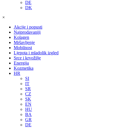
DE
DK
×
Akcije i popusti
Najprodavaniji
Kolagen
Mršavljenje
Mobilnost
Ljepota i mladolik izgled
Srce i krvožilje
Energija
Kozmetika
HR
SI
IT
SR
CZ
SK
EN
HU
BA
GR
DE