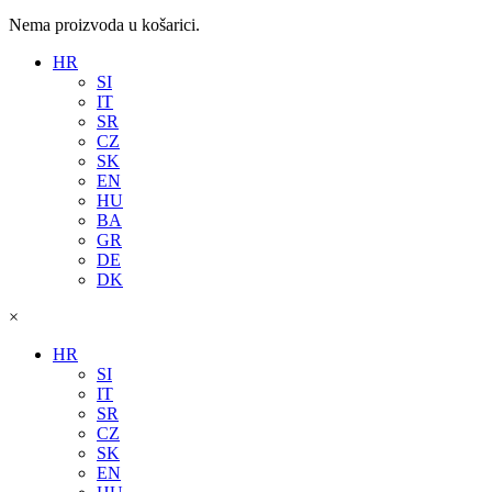
Nema proizvoda u košarici.
HR
SI
IT
SR
CZ
SK
EN
HU
BA
GR
DE
DK
×
HR
SI
IT
SR
CZ
SK
EN