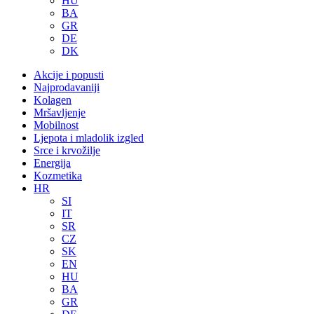
HU
BA
GR
DE
DK
Akcije i popusti
Najprodavaniji
Kolagen
Mršavljenje
Mobilnost
Ljepota i mladolik izgled
Srce i krvožilje
Energija
Kozmetika
HR
SI
IT
SR
CZ
SK
EN
HU
BA
GR