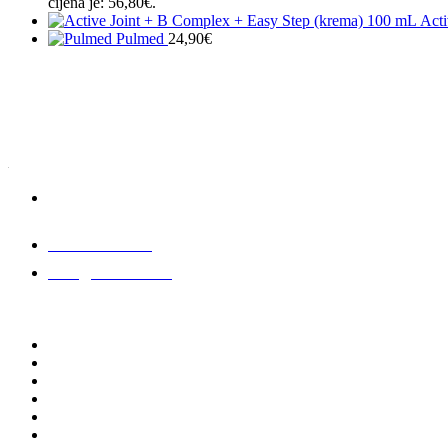
cijena je: 56,80€.
Acti
Pulmed
24,90
€
Biostile d.o.o., Komen 129a,
6223 Komen
800 600 700
info@biostile.hr
INFORMACIJA
Dnevna njega
Noćna njega
Kreme
Paketi
Kupujte sve
O nama