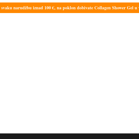
aku narudžbu iznad 100 €, na poklon dobivate Collagen Shower Gel u vr