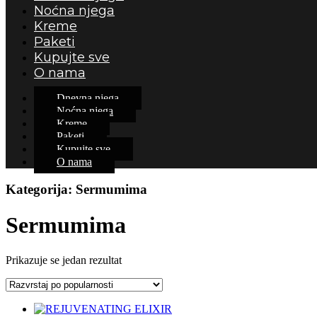
Noćna njega
Kreme
Paketi
Kupujte sve
O nama
Dnevna njega
Noćna njega
Kreme
Paketi
Kupujte sve
O nama
Kategorija:
Sermumima
Sermumima
Prikazuje se jedan rezultat