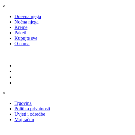
×
Dnevna njega
Noćna njega
Kreme
Paketi
Kupujte sve
O nama
TRGOVINA
Trgovina
Politika privatnosti
Uvjeti i odredbe
Moj račun
×
Trgovina
Politika privatnosti
Uvjeti i odredbe
Moj račun
KONTAKTIRAJTE