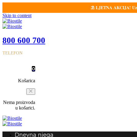
⛱️ LJETNA AKCIJA! Uz sv
Skip to content
800 600 700
TELEFON
0
Košarica
Nema proizvoda
u košarici.
Dnevna njega