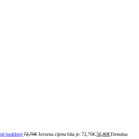
ml (poklon)
72,70
€
Izvorna cijena bila je: 72,70€.
56,80
€
Trenutna