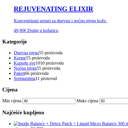
REJUVENATING ELIXIR
Koncentrirani serum za dnevnu i noćnu njegu kože.
49,90
€
Dodaj u košaricu
Kategorije
Dnevna njega
5
5 proizvoda
Kreme
5
5 proizvoda
Kupujte sve
10
10 proizvoda
Noćna njega
5
5 proizvoda
Paketi
6
6 proizvoda
Sermumima
1
1 proizvod
Cijena
Min cijena
Maks cijena
Najčešće kupljeno