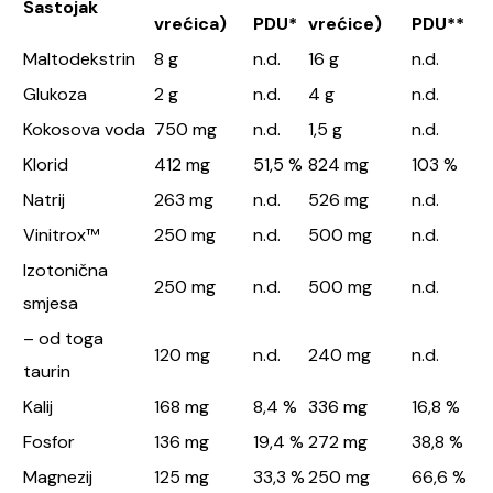
Sastojak
vrećica)
PDU*
vrećice)
PDU**
Maltodekstrin
8 g
n.d.
16 g
n.d.
Glukoza
2 g
n.d.
4 g
n.d.
Kokosova voda
750 mg
n.d.
1,5 g
n.d.
Klorid
412 mg
51,5 %
824 mg
103 %
Natrij
263 mg
n.d.
526 mg
n.d.
Vinitrox™
250 mg
n.d.
500 mg
n.d.
Izotonična
250 mg
n.d.
500 mg
n.d.
smjesa
– od toga
120 mg
n.d.
240 mg
n.d.
taurin
Kalij
168 mg
8,4 %
336 mg
16,8 %
Fosfor
136 mg
19,4 %
272 mg
38,8 %
Magnezij
125 mg
33,3 %
250 mg
66,6 %