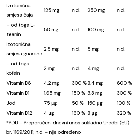
Izotonična
125 mg
n.d.
250 mg
n.d.
smjesa čaja
– od toga L-
50 mg
n.d.
100 mg
n.d.
teanin
Izotonična
2,5 mg
n.d.
5 mg
n.d.
smjesa guarane
– od toga
2 mg
n.d.
4 mg
n.d.
kofein
Vitamin B6
4,2 mg
300 %
8,4 mg
600 %
Vitamin B1
1,65 mg
150 %
3,3 mg
300 %
Jod
75 μg
50 %
150 μg
100 %
Vitamin B12
4 μg
160 %
8 μg
320 %
*PDU – Preporučeni dnevni unos sukladno Uredbi (EU)
br. 1169/2011; n.d. – nije određeno