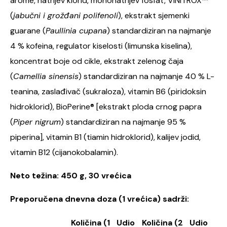
arome, natrijev klorid, mononatrijev fosfat, VINITROX™
(
jabučni i grožđani polifenoli
), ekstrakt sjemenki
guarane (
Paullinia cupana
) standardiziran na najmanje
4 % kofeina, regulator kiselosti (limunska kiselina),
koncentrat boje od cikle, ekstrakt zelenog čaja
(
Camellia sinensis
) standardiziran na najmanje 40 % L-
teanina, zaslađivač (sukraloza), vitamin B6 (piridoksin
hidroklorid), BioPerine® [ekstrakt ploda crnog papra
(
Piper nigrum
) standardiziran na najmanje 95 %
piperina], vitamin B1 (tiamin hidroklorid), kalijev jodid,
vitamin B12 (cijanokobalamin).
Neto težina: 450 g, 30 vrećica
Preporučena dnevna doza (1 vrećica) sadrži:
Količina (1
Udio
Količina (2
Udio