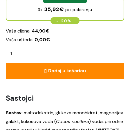
35,92
€
3x
po pakiranju
-
20%
Vaša cijena:
44,90
€
Vaša ušteda:
0,00
€
Dodaj u košaricu
Sastojci
Sastav:
maltodekstrin, glukoza monohidrat, magnezijev
galakt, kokosova voda (
Cocos nucifera
) voda, prirodne