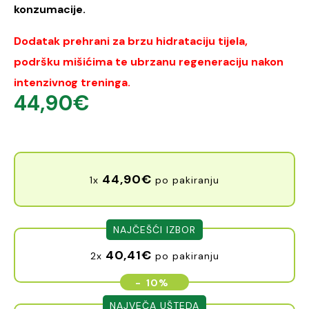
konzumacije.
Dodatak prehrani za brzu hidrataciju tijela,
podršku mišićima te ubrzanu regeneraciju nakon
intenzivnog treninga.
44,90
€
44,90
€
1x
po pakiranju
NAJČEŠĆI IZBOR
40,41
€
2x
po pakiranju
-
10%
NAJVEČA UŠTEDA