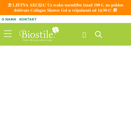
⛱️ LJETNA AKCIJA! Uz svaku narudžbu iznad 100 €, na poklon
dobivate Collagen Shower Gel u vrijednosti od 14,90 €! 🎁
O NAMA
KONTAKT