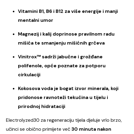
Vitamini B1, B6 i B12 za više energije i manji
mentalni umor
Magnezij i kalij doprinose pravilnom radu
mišića te smanjenju mišićnih grčeva
Vinitrox™ sadrži jabučne i grožđane
polifenole, opće poznate za potporu
cirkulaciji
Kokosova voda je bogat izvor minerala, koji
pridonose ravnoteži tekućina u tijelu i
prirodnoj hidrataciji
Electrolyzed30 za regeneraciju tijela djeluje vrlo brzo,
učinci se obično primijete već
30 minuta nakon