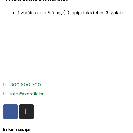
1 vrećica sadrži 5 mg (-)-epigalokatehin-3-galata.
800 600 700
info@biostile.hr
Informacija