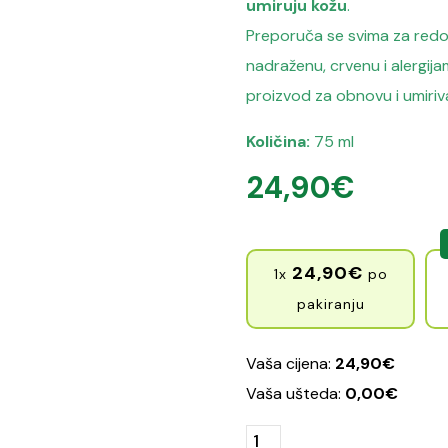
umiruju kožu
.
Preporuča se svima za redo
nadraženu, crvenu i alergija
proizvod za obnovu i umiriv
Količina:
75 ml
24,90
€
24,90
€
1x
po
pakiranju
Vaša cijena:
24,90
€
Vaša ušteda:
0,00
€