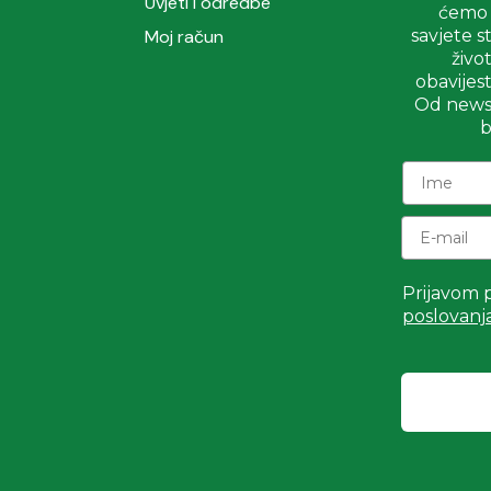
Uvjeti i odredbe
ćemo s
Moj račun
savjete 
život
obavijest
Od newsl
b
Prijavom p
poslovanj