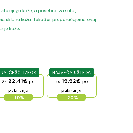
vitu njegu kože, a posebno za suhu,
ma sklonu kožu.
Također preporučujemo ovaj
anje kože.
NAJČEŠĆI IZBOR
NAJVEČA UŠTEDA
22,41
€
19,92
€
2x
po
3x
po
pakiranju
pakiranju
-
10%
-
20%