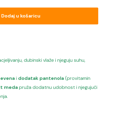
Dodaj u košaricu
eljivanju, dubinski vlaže i njeguju suhu,
nevena
i
dodatak pantenola
(provitamin
kt meda
pruža dodatnu udobnost i njegujući
nja.