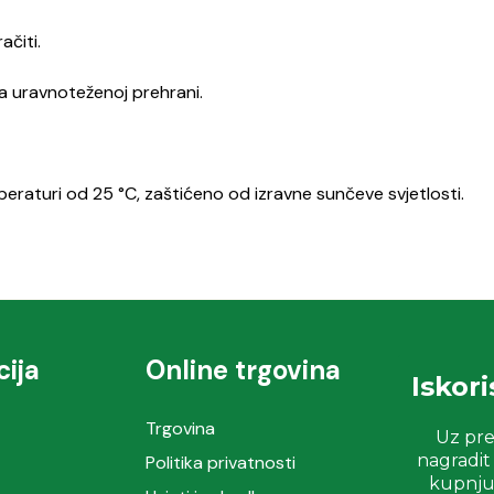
čiti.
a uravnoteženoj prehrani.
raturi od 25 °C, zaštićeno od izravne sunčeve svjetlosti.
ija
Online trgovina
Iskor
Trgovina
Uz pre
nagradit
Politika privatnosti
kupnju