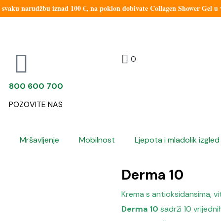
aku narudžbu iznad 100 €, na poklon dobivate Collagen Shower Gel u vr
0
800 600 700
POZOVITE NAS
Mršavljenje
Mobilnost
Ljepota i mladolik izgled
Derma 10
Krema s antioksidansima, vit
Derma 10
sadrži 10 vrijedni