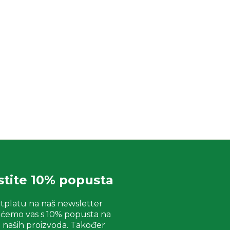
istite 10% popusta
tplatu na naš newsletter
 ćemo vas s 10% popusta na
 naših proizvoda. Također