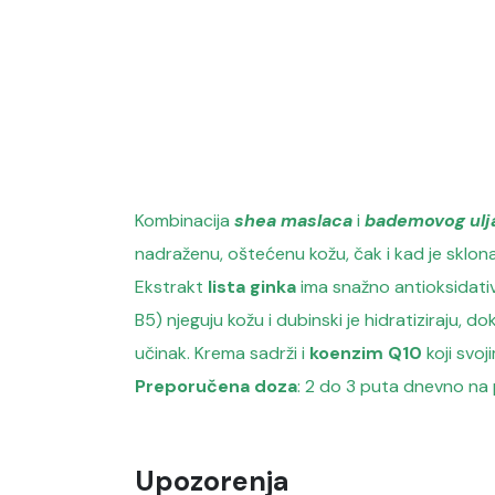
Kombinacija
shea maslaca
i
bademovog ulj
nadraženu, oštećenu kožu, čak i kad je sklona
Ekstrakt
lista ginka
ima snažno antioksidativn
B5) njeguju kožu i dubinski je hidratiziraju, do
učinak.
Krema sadrži i
koenzim Q10
koji svoj
Preporučena doza
: 2 do 3 puta dnevno na
Upozorenja