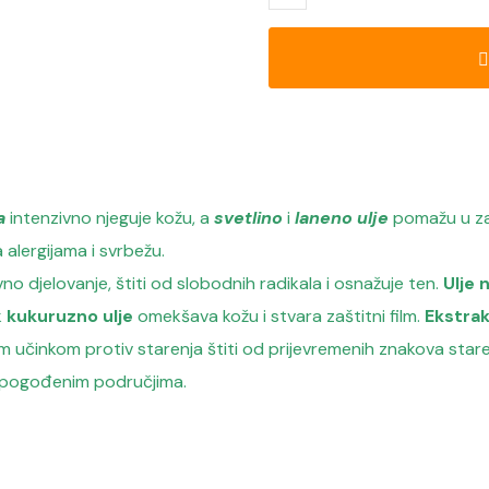
a
intenzivno njeguje kožu, a
svetlino
i
laneno ulje
pomažu u zacj
 alergijama i svrbežu.
o djelovanje, štiti od slobodnih radikala i osnažuje ten.
Ulje 
k
kukuruzno ulje
omekšava kožu i stvara zaštitni film.
Ekstra
im učinkom protiv starenja štiti od prijevremenih znakova stare
 pogođenim područjima.