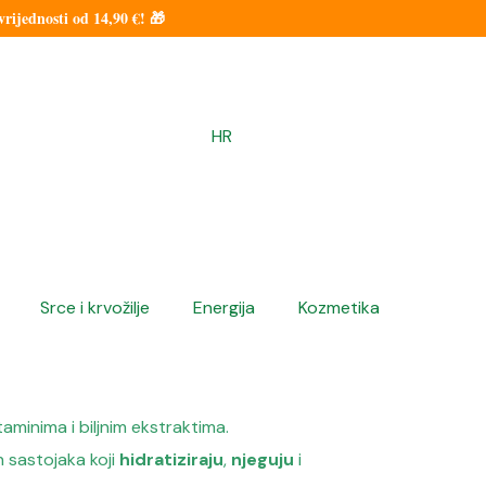
ijednosti od 14,90 €! 🎁
HR
Srce i krvožilje
Energija
Kozmetika
aminima i biljnim ekstraktima.
h sastojaka koji
hidratiziraju
,
njeguju
i