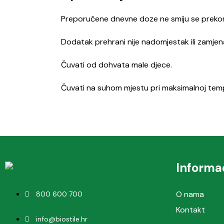
Preporučene dnevne doze ne smiju se prekora
Dodatak prehrani nije nadomjestak ili zamjen
Čuvati od dohvata male djece.
Čuvati na suhom mjestu pri maksimalnoj tempe
Informac
O nama
800 600 700
Kontakt
info@biostile.hr