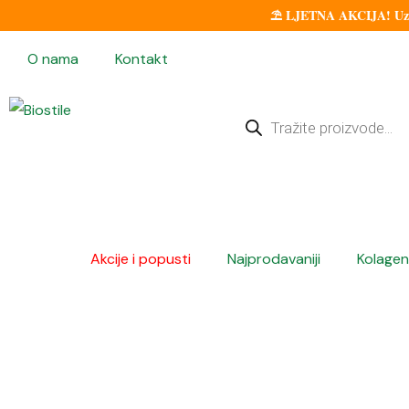
⛱️ LJETNA AKCIJA! Uz sv
O nama
Kontakt
Akcije i popusti
Najprodavaniji
Kolagen