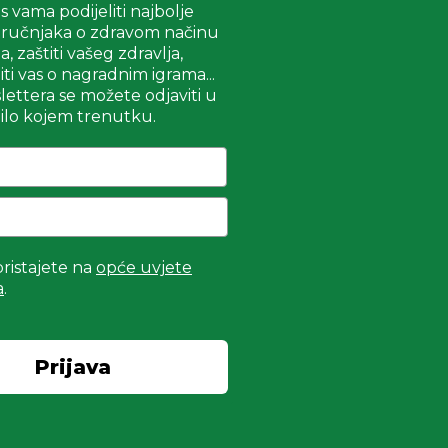
 vama podijeliti najbolje
stručnjaka o zdravom načinu
a, zaštiti vašeg zdravlja,
iti vas o nagradnim igrama...
ettera se možete odjaviti u
ilo kojem trenutku.
ristajete na
opće uvjete
a
.
Prijava