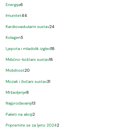
Energija
6
Imunitet
44
Kardiovaskularni sustav
24
Kolagen
5
Ljepota i mladolik izgled
18
Mišićno-koštani sustav
18
Mobilnost
20
Mozak i živčani sustav
31
Mršavljenje
8
Najprodavaniji
13
Paketi na akciji
2
Pripremite se za ljeto 2024
2