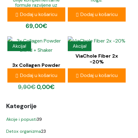
dvije komplementarne
nogu.
formule razvijene uz
79,60
€
59,70
€
pomoć dr. Majića. Za 30
Dodaj u košaricu
Dodaj u košaricu
dana potpore.
69,00
€
Akcija!
Akcija!
ViaChole Fiber 2x
-20%
3x Collagen Powder
Blend + Shaker
Dodaj u košaricu
Dodaj u košaricu
79,00
€
63,20
€
9,90
€
0,00
€
Kategorije
Akcije i popusti
39
Detox organizma
23