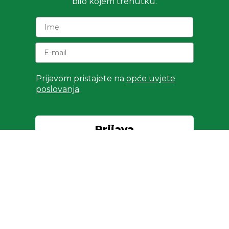
bilo kojem trenutku.
Prijavom pristajete na
opće uvjete
poslovanja
.
Prijava
© Biostile d.o.o. 2024.
Sva prava pridržana
.