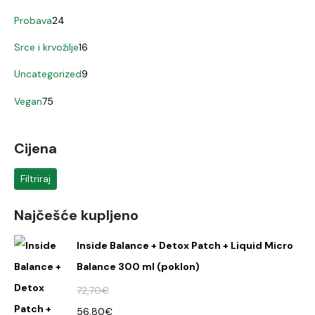
Probava
24
Srce i krvožilje
16
Uncategorized
9
Vegan
75
Cijena
Filtriraj
Najčešće kupljeno
Inside Balance + Detox Patch + Liquid Micro
Balance 300 ml (poklon)
72,70
€
56,80
€