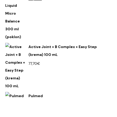
Active Joint + B Complex + Easy Step
(krema) 100 mL
77,70
€
Pulmed
€