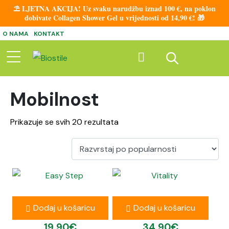
⛱️ LJETNA AKCIJA! Uz svaku narudžbu iznad 100 €, na poklon
dobivate Collagen Shower Gel u vrijednosti od 14,90 €! 🎁
O NAMA
KONTAKT
Mobilnost
Prikazuje se svih 20 rezultata
Easy Step
Vitality
Dodaj u košaricu
Dodaj u košaricu
19,90
€
34,90
€