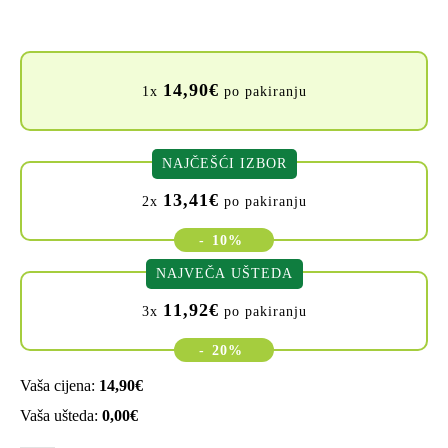
14,90
€
1x
po pakiranju
NAJČEŠĆI IZBOR
13,41
€
2x
po pakiranju
-
10%
NAJVEČA UŠTEDA
11,92
€
3x
po pakiranju
-
20%
Vaša cijena:
14,90
€
Vaša ušteda:
0,00
€