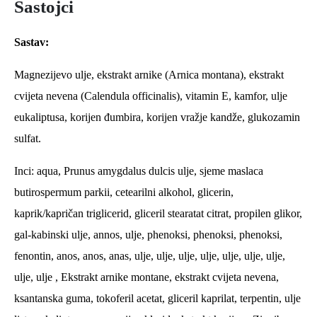
Sastojci
Sastav:
Magnezijevo ulje, ekstrakt arnike (Arnica montana), ekstrakt
cvijeta nevena (Calendula officinalis), vitamin E, kamfor, ulje
eukaliptusa, korijen đumbira, korijen vražje kandže, glukozamin
sulfat.
Inci: aqua, Prunus amygdalus dulcis ulje, sjeme maslaca
butirospermum parkii, cetearilni alkohol, glicerin,
kaprik/kapričan triglicerid, gliceril stearatat citrat, propilen glikor,
gal-kabinski ulje, annos, ulje, phenoksi, phenoksi, phenoksi,
fenontin, anos, anos, anas, ulje, ulje, ulje, ulje, ulje, ulje, ulje,
ulje, ulje , Ekstrakt arnike montane, ekstrakt cvijeta nevena,
ksantanska guma, tokoferil acetat, gliceril kaprilat, terpentin, ulje