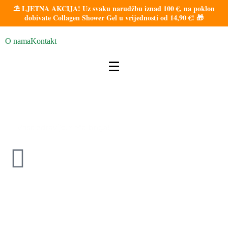
⛱️ LJETNA AKCIJA! Uz svaku narudžbu iznad 100 €, na poklon
dobivate Collagen Shower Gel u vrijednosti od 14,90 €! 🎁
O nama
Kontakt