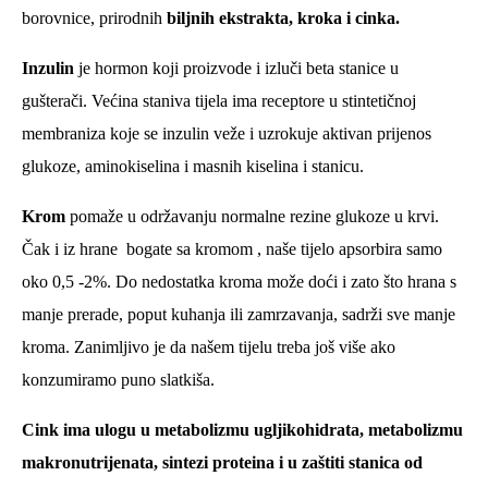
borovnice, prirodnih
biljnih ekstrakta, kroka i cinka.
Inzulin
je hormon koji proizvode i izluči beta stanice u
gušterači. Većina staniva tijela ima receptore u stintetičnoj
membraniza koje se inzulin veže i uzrokuje aktivan prijenos
glukoze, aminokiselina i masnih kiselina i stanicu.
Krom
pomaže u održavanju normalne rezine glukoze u krvi.
Čak i iz hrane bogate sa kromom , naše tijelo apsorbira samo
oko 0,5 -2%. Do nedostatka kroma može doći i zato što hrana s
manje prerade, poput kuhanja ili zamrzavanja, sadrži sve manje
kroma. Zanimljivo je da našem tijelu treba još više ako
konzumiramo puno slatkiša.
Cink ima ulogu u metabolizmu ugljikohidrata, metabolizmu
makronutrijenata, sintezi proteina i u zaštiti stanica od