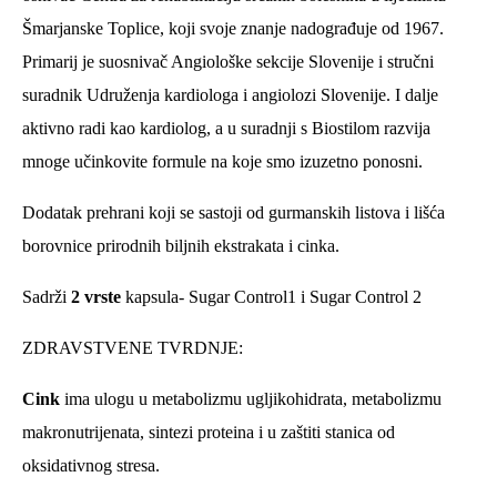
Šmarjanske Toplice, koji svoje znanje nadograđuje od 1967.
Primarij je suosnivač Angiološke sekcije Slovenije i stručni
suradnik Udruženja kardiologa i angiolozi Slovenije. I dalje
aktivno radi kao kardiolog, a u suradnji s Biostilom razvija
mnoge učinkovite formule na koje smo izuzetno ponosni.
Dodatak prehrani koji se sastoji od gurmanskih listova i lišća
borovnice prirodnih biljnih ekstrakata i cinka.
Sadrži
2 vrste
kapsula- Sugar Control1 i Sugar Control 2
ZDRAVSTVENE TVRDNJE:
Cink
ima ulogu u metabolizmu ugljikohidrata, metabolizmu
makronutrijenata, sintezi proteina i u zaštiti stanica od
oksidativnog stresa.