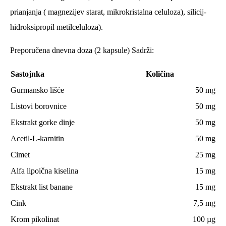
prianjanja ( magnezijev starat, mikrokristalna celuloza), silicij-
hidroksipropil metilceluloza).
Preporučena dnevna doza (2 kapsule) Sadrži:
Sastojnka
Količina
Gurmansko lišće
50 mg
Listovi borovnice
50 mg
Ekstrakt gorke dinje
50 mg
Acetil-L-karnitin
50 mg
Cimet
25 mg
Alfa lipoična kiselina
15 mg
Ekstrakt list banane
15 mg
Cink
7,5 mg
Krom pikolinat
100 µg