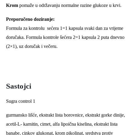
Krom
pomaže u održavanju normalne razine glukoze u krvi.
Primite 10% popusta na
Preporučeno doziranje:
cijelu kupnju
Formula za kontrolu sećera 1=1 kapsula svaki dan za vrijeme
Prijavite se i već danas ostvarite ekskluzivan pristup
doručaka. Formula kontrole šećera 2=1 kapsula 2 puta dnevno
ponudama, poklonima, pretprodajama i još mnogo
(2×1), uz doručak i večeru.
toga...
Sastojci
Prijava
Sugra control 1
Prijavom na e-novosti slažete se s Općim uvjetima poslovanja.
gurmansko lišće, ekstrakt lista borovnice, ekstrakt gorke dinije,
Popusti se ne zbrajaju i ne vrijede za proizvode koji su već na
acetil-L- karnitin, cimet, alfa lipoična kiselina, ekstrakt lista
akciji.
banabe, cinkov glukonat, krom pikolinat, sredstva protiv