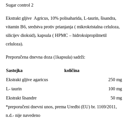
Sugar control 2
Ekstrakt gljive Agricus, 10% polisaharida, L-taurin, šisandra,
vitamin B6, sredstva protiv prianjanja ( mikrokristalna celuloza,
silicijev dioksid), kapsula ( HPMC – hidroksipropilmetil
celuloza).
Preporučena dnevna doza (1kapsula) sadrži:
Sastojka
količina
Ekstrakt gljive agaricus
250 mg
L- taurin
100 mg
Ekstrakt šisandre
50 mg
*
preporučeni dnevni unos, prema Uredbi (EU) br. 1169/2011,
n.d.- nije navedeno