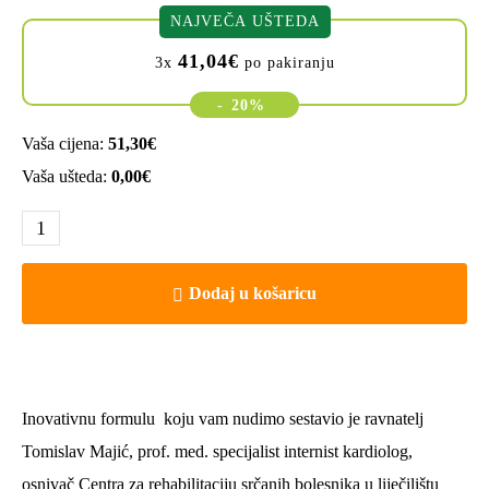
NAJVEČA UŠTEDA
41,04
€
3x
po pakiranju
-
20%
Vaša cijena:
51,30
€
Vaša ušteda:
0,00
€
Dodaj u košaricu
Inovativnu formulu koju vam nudimo sestavio je ravnatelj
Tomislav Majić, prof. med. specijalist internist kardiolog,
osnivač Centra za rehabilitaciju srčanih bolesnika u liječilištu