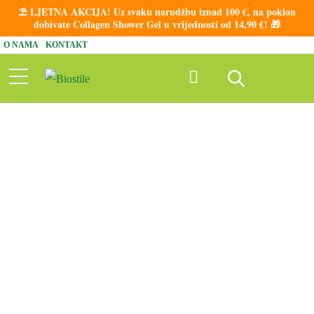
⛱️ LJETNA AKCIJA! Uz svaku narudžbu iznad 100 €, na poklon
dobivate Collagen Shower Gel u vrijednosti od 14,90 €! 🎁
O NAMA
KONTAKT