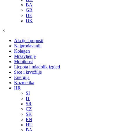
BA
GR
DE
DK
×
Akcije i popusti
Najprodavaniji
Kolagen
Mršavljenje
Mobilnost
Ljepota i mladolik izgled
Srce i krvožilje
Energija
Kozmetika
HR
SI
IT
SR
CZ
SK
EN
HU
BA