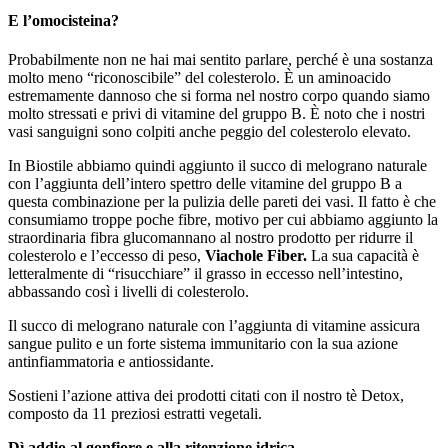
E l’omocisteina?
Probabilmente non ne hai mai sentito parlare, perché è una sostanza
molto meno “riconoscibile” del colesterolo. È un aminoacido
estremamente dannoso che si forma nel nostro corpo quando siamo
molto stressati e privi di vitamine del gruppo B. È noto che i nostri
vasi sanguigni sono colpiti anche peggio del colesterolo elevato.
In Biostile abbiamo quindi aggiunto il succo di melograno naturale
con l’aggiunta dell’intero spettro delle vitamine del gruppo B a
questa combinazione per la pulizia delle pareti dei vasi. Il fatto è che
consumiamo troppe poche fibre, motivo per cui abbiamo aggiunto la
straordinaria fibra glucomannano al nostro prodotto per ridurre il
colesterolo e l’eccesso di peso,
Viachole Fiber.
La sua capacità è
letteralmente di “risucchiare” il grasso in eccesso nell’intestino,
abbassando così i livelli di colesterolo.
Il succo di melograno naturale con l’aggiunta di vitamine assicura
sangue pulito e un forte sistema immunitario con la sua azione
antinfiammatoria e antiossidante.
Sostieni l’azione attiva dei prodotti citati con il nostro tè Detox,
composto da 11 preziosi estratti vegetali.
Dì addio al gonfiore e alla ritenzione idrica.