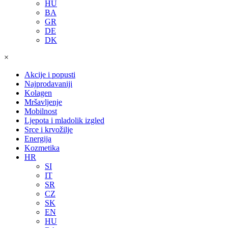
HU
BA
GR
DE
DK
×
Akcije i popusti
Najprodavaniji
Kolagen
Mršavljenje
Mobilnost
Ljepota i mladolik izgled
Srce i krvožilje
Energija
Kozmetika
HR
SI
IT
SR
CZ
SK
EN
HU