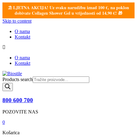
⛱️ LJETNA AKCIJA! Uz svaku narudžbu iznad 100 €, na poklon
dobivate Collagen Shower Gel u vrijednosti od 14,90 €! 🎁
Skip to content
O nama
Kontakt
O nama
Kontakt
Products search
800 600 700
POZOVITE NAS
0
Košarica