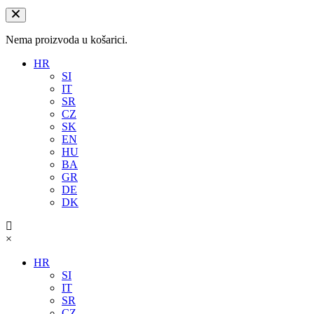
Nema proizvoda u košarici.
HR
SI
IT
SR
CZ
SK
EN
HU
BA
GR
DE
DK
×
HR
SI
IT
SR
CZ