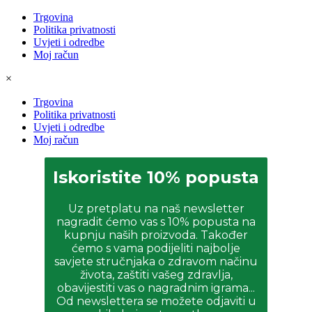
Trgovina
Politika privatnosti
Uvjeti i odredbe
Moj račun
×
Trgovina
Politika privatnosti
Uvjeti i odredbe
Moj račun
Iskoristite 10% popusta
Uz pretplatu na naš newsletter
nagradit ćemo vas s 10% popusta na
kupnju naših proizvoda. Također
ćemo s vama podijeliti najbolje
savjete stručnjaka o zdravom načinu
života, zaštiti vašeg zdravlja,
obavijestiti vas o nagradnim igrama...
Od newslettera se možete odjaviti u