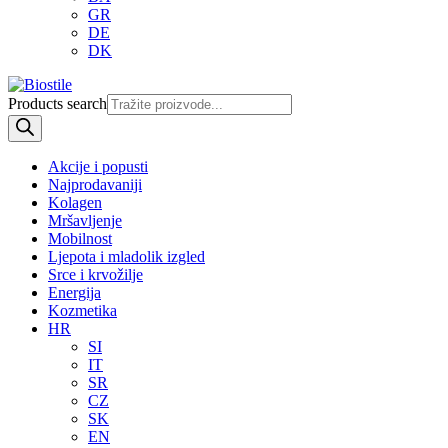
GR
DE
DK
Products search
Akcije i popusti
Najprodavaniji
Kolagen
Mršavljenje
Mobilnost
Ljepota i mladolik izgled
Srce i krvožilje
Energija
Kozmetika
HR
SI
IT
SR
CZ
SK
EN