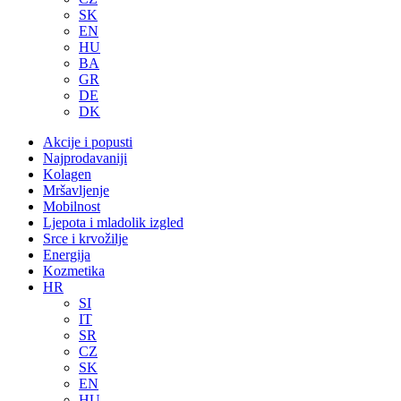
SK
EN
HU
BA
GR
DE
DK
Akcije i popusti
Najprodavaniji
Kolagen
Mršavljenje
Mobilnost
Ljepota i mladolik izgled
Srce i krvožilje
Energija
Kozmetika
HR
SI
IT
SR
CZ
SK
EN
HU