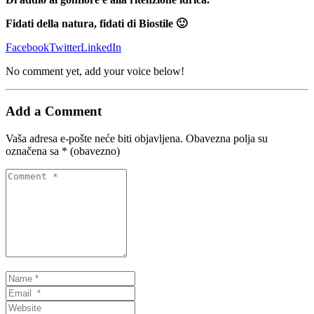
Fidati della natura, fidati di Biostile 🙂
Facebook
Twitter
LinkedIn
No comment yet, add your voice below!
Add a Comment
Vaša adresa e-pošte neće biti objavljena.
Obavezna polja su
označena sa
* (obavezno)
Comment
*
Name
*
Email
*
Website