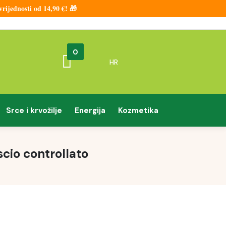
ijednosti od 14,90 €! 🎁
0
HR
Srce i krvožilje
Energija
Kozmetika
scio controllato