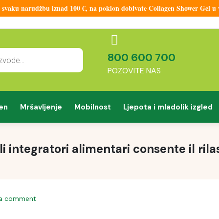
aku narudžbu iznad 100 €, na poklon dobivate Collagen Shower Gel u vr
800 600 700
POZOVITE NAS
en
Mršavljenje
Mobilnost
Ljepota i mladolik izgled
 integratori alimentari consente il rila
 a comment