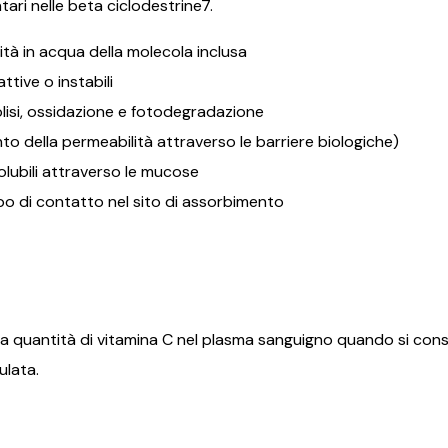
ntari nelle beta ciclodestrine7.
lità in acqua della molecola inclusa
ttive o instabili
olisi, ossidazione e fotodegradazione
o della permeabilità attraverso le barriere biologiche)
olubili attraverso le mucose
po di contatto nel sito di assorbimento
a quantità di vitamina C nel plasma sanguigno quando si con
ulata.