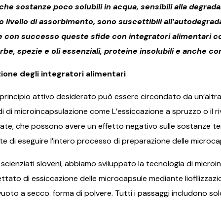
nche sostanze poco solubili in acqua, sensibili alla degrad
livello di assorbimento, sono suscettibili all’autodegrada
e con successo queste sfide con integratori alimentari c
rbe, spezie e oli essenziali, proteine ​​insolubili e anche co
one degli integratori alimentari
l principio attivo desiderato può essere circondato da un’altra
di di microincapsulazione come L’essiccazione a spruzzo o il r
ate, che possono avere un effetto negativo sulle sostanze ter
te di eseguire l’intero processo di preparazione delle micro
e scienziati sloveni, abbiamo sviluppato la tecnologia di microi
ttato di essiccazione delle microcapsule mediante liofilizzazi
to a secco. forma di polvere. Tutti i passaggi includono solo 