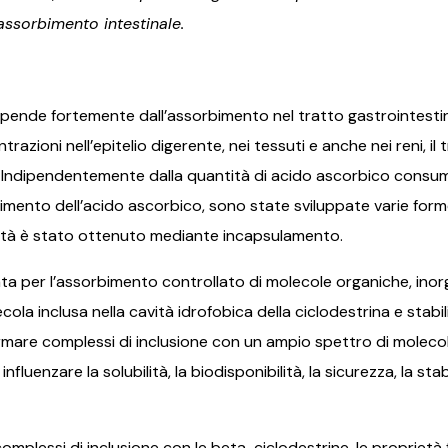
toga...
’assorbimento intestinale.
 C dipende fortemente dall’assorbimento nel tratto gastrointesti
azioni nell’epitelio digerente, nei tessuti e anche nei reni, i
 Indipendentemente dalla quantità di acido ascorbico consumat
Prijava
imento dell’acido ascorbico, sono state sviluppate varie forme 
lità è stato ottenuto mediante incapsulamento.
Prijavom na e-novosti slažete se s Općim uvjetima poslovanja.
Popusti se ne zbrajaju i ne vrijede za proizvode koji su već na
ta per l’assorbimento controllato di molecole organiche, inor
akciji.
ola inclusa nella cavità idrofobica della ciclodestrina e stabi
mare complessi di inclusione con un ampio spettro di molecole
nfluenzare la solubilità, la biodisponibilità, la sicurezza, la s
complessi di inclusione con le beta-ciclodestrine, le propriet