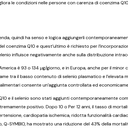
liora le condizioni nelle persone con carenza di coenzima Q1
icenda, quindi ha senso e logica aggiungerli contemporaneament
i del coenzima Q10 e quest’ultimo è richiesto per l’incorporazio
selenio influisce negativamente anche sulla distribuzione intrac
 America è 93 o 134 µg/giorno, e in Europa, anche per il minor 
ame tra il basso contenuto di selenio plasmatico e l’elevata m
 alimentari consente un’aggiunta controllata ed economicamente
ima Q10 e il selenio sono stati aggiunti contemporaneamente co
emamente positivo. Dopo 10 o Per 12 anni, il tasso di mortali
pertensione, cardiopatia ischemica, ridotta funzionalità card
ico, Q-SYMBIO, ha mostrato una riduzione del 43% della mortal