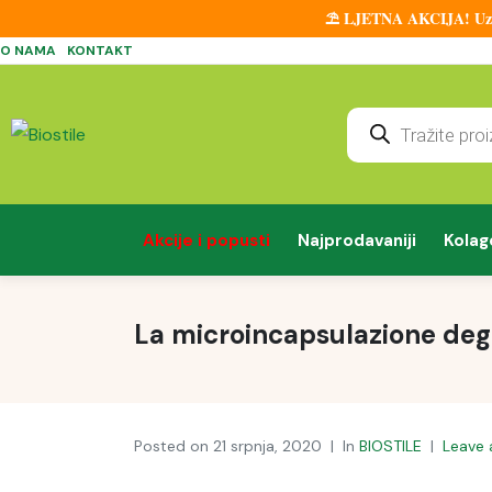
⛱️ LJETNA AKCIJA! Uz sv
O NAMA
KONTAKT
Akcije i popusti
Najprodavaniji
Kolag
La microincapsulazione degli
Posted on
21 srpnja, 2020
In
BIOSTILE
Leave