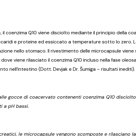
 il coenzima Q10 viene disciolto mediante il principio della coa
caridi e proteine ​​ed essiccato a temperature sotto lo zero. 
adazione nello stomaco. Il rivestimento delle microcapsule vie
e, dove viene rilasciato il coenzima Q10 incluso nella fase oleo
o nell’intestino (Dott. Devjak e Dr. Šumiga – risultati inediti).
lle gocce di coacervato contenenti coenzima Q10 disciolto i
Primite 10% popusta na
ti a pH bassi.
cijelu kupnju
Prijavite se i već danas ostvarite ekskluzivan pristup
ponudama, poklonima, pretprodajama i još mnogo
creatici, le microcapsule vengono scomposte e rilasciano la