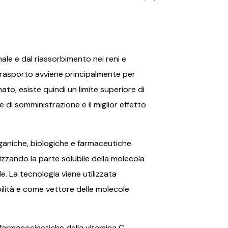
nale e dal riassorbimento nei reni e
l trasporto avviene principalmente per
o, esiste quindi un limite superiore di
di somministrazione e il miglior effetto
ganiche, biologiche e farmaceutiche.
lizzando la parte solubile della molecola
. La tecnologia viene utilizzata
tabilità e come vettore delle molecole
à farmacocinetiche della vitamina C