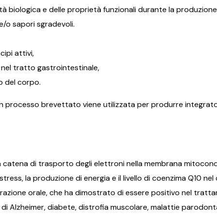
tà biologica e delle proprietà funzionali durante la produzione
/o sapori sgradevoli.
ipi attivi,
 nel tratto gastrointestinale,
 del corpo.
n processo brevettato viene utilizzata per produrre integrato
a catena di trasporto degli elettroni nella membrana mitocondr
 stress, la produzione di energia e il livello di coenzima Q10 n
ione orale, che ha dimostrato di essere positivo nel trattam
 Alzheimer, diabete, distrofia muscolare, malattie parodontali 