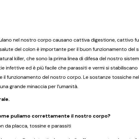
mulano nel nostro corpo causano cattiva digestione, cattivo f
alute del colon è importante per il buon funzionamento del si
e natural killer, che sono la prima linea di difesa del nostro sis
tie infettive ed è più facile che parassiti e vermi si stabiliscan
 il funzionamento del nostro corpo. Le sostanze tossiche ne
 una grande minaccia per l’umanità.
ale.
 E come puliamo correttamente il nostro corpo?
n da placca, tossine e parassiti