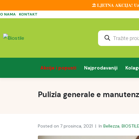
⛱️ LJETNA AKCIJA! Uz sv
O NAMA
KONTAKT
Akcije i popusti
Najprodavaniji
Kolag
Pulizia generale e manutenzi
Posted on
7 prosinca, 2021
In
Bellezza
,
BIOSTIL