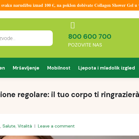
aku narudžbu iznad 100 €, na poklon dobivate Collagen Shower Gel u vr
800 600 700
POZOVITE NAS
en
Mršavljenje
Mobilnost
Ljepota i mladolik izgled
one regolare: il tuo corpo ti ringrazier
E
,
Salute
,
Vitalità
Leave a comment