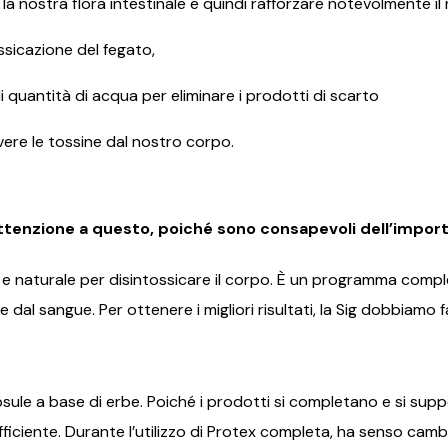
 la nostra flora intestinale e quindi rafforzare notevolmente i
sicazione del fegato,
uantità di acqua per eliminare i prodotti di scarto
vere le tossine dal nostro corpo.
ttenzione a questo, poiché sono consapevoli dell’importa
 naturale per disintossicare il corpo. È un programma comples
 dal sangue. Per ottenere i migliori risultati, la Sig dobbiamo f
apsule a base di erbe. Poiché i prodotti si completano e si supp
ficiente. Durante l’utilizzo di Protex completa, ha senso cambi