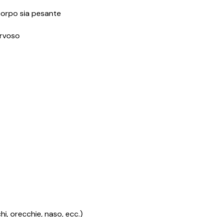
 corpo sia pesante
ervoso
i, orecchie, naso, ecc.)