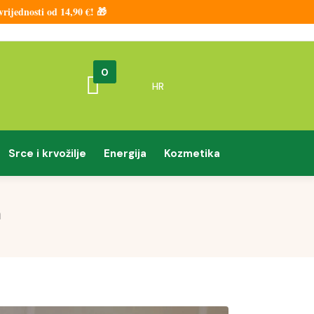
ijednosti od 14,90 €! 🎁
0
HR
Srce i krvožilje
Energija
Kozmetika
à