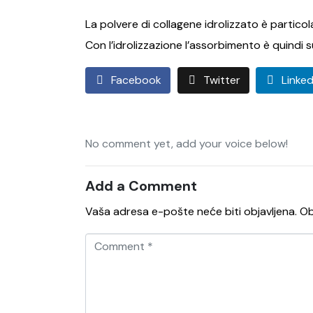
La polvere di collagene idrolizzato è particol
Con l’idrolizzazione l’assorbimento è quindi 
Facebook
Twitter
Linked
No comment yet, add your voice below!
Add a Comment
Vaša adresa e-pošte neće biti objavljena.
Ob
C
o
m
m