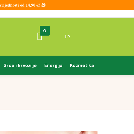
ijednosti od 14,90 €! 🎁
0
HR
Srce i krvožilje
Energija
Kozmetika