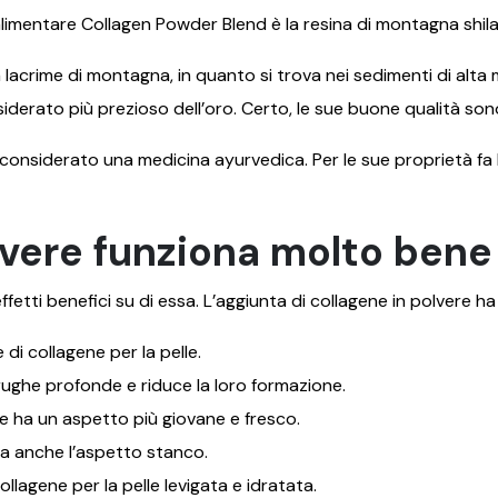
alimentare Collagen Powder Blend è la resina di montagna shil
crime di montagna, in quanto si trova nei sedimenti di alta mo
iderato più prezioso dell’oro. Certo, le sue buone qualità so
d è considerato una medicina ayurvedica. Per le sue proprietà fa 
.
lvere funziona molto bene 
effetti benefici su di essa. L’aggiunta di collagene in polvere ha
e di collagene per la pelle.
e rughe profonde e riduce la loro formazione.
le ha un aspetto più giovane e fresco.
ina anche l’aspetto stanco.
llagene per la pelle levigata e idratata.