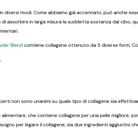
o in diversi modi. Come abbiamo già accennato, può anche esse
di assorbire in larga misura la suddetta sostanza dal cibo, qu
limentari.
wder Blend
contiene collagene ottenuto da 5 diverse fonti. Co
,
Primite 10% popusta na
rti non sono unanimi su quale tipo di collagene sia effettivame
cijelu kupnju
 alimentare, che contiene collagene per una pelle migliore, s
Prijavite se i već danas ostvarite ekskluzivan pristup
 bisogno per legare il collagene, sia due ingredienti aggiuntivi 
ponudama, poklonima, pretprodajama i još mnogo
toga...