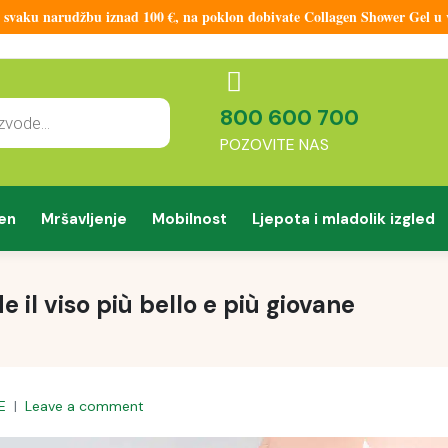
aku narudžbu iznad 100 €, na poklon dobivate Collagen Shower Gel u vr
800 600 700
POZOVITE NAS
en
Mršavljenje
Mobilnost
Ljepota i mladolik izgled
e il viso più bello e più giovane
E
Leave a comment