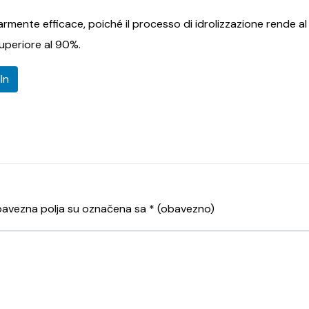
armente efficace, poiché il processo di idrolizzazione rende al
superiore al 90%.
In
avezna polja su označena sa
* (obavezno)