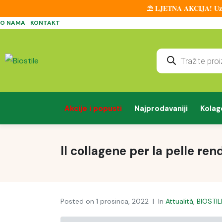
⛱️ LJETNA AKCIJA! Uz sv
O NAMA
KONTAKT
Akcije i popusti
Najprodavaniji
Kolag
Il collagene per la pelle rend
Posted on
1 prosinca, 2022
In
Attualità
,
BIOSTIL