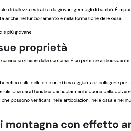
rale di bellezza estratto da giovani germogli di bambù. È impo
uta anche nel funzionamento e nella formazione delle ossa.
sue proprietà
Prijava
urcumina si ottiene dalla curcuma. È un potente antiossidan
Prijavom na e-novosti slažete se s Općim uvjetima poslovanja.
Popusti se ne zbrajaju i ne vrijede za proizvode koji su već na
akciji.
benefico sulla pelle ed è un’ottima aggiunta al collagene per la
ellule. Una caratteristica particolarmente buona della polvere 
mi che possono verificarsi nelle articolazioni, nelle ossa e ne
 di montagna con effetto a